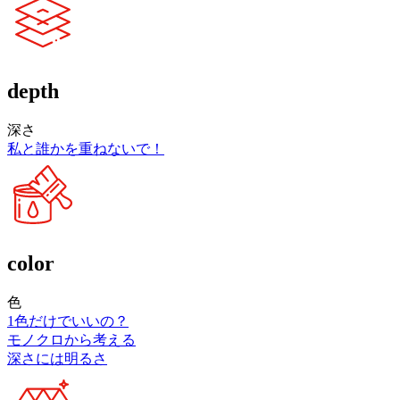
depth
深さ
私と誰かを重ねないで！
color
色
1色だけでいいの？
モノクロから考える
深さには明るさ